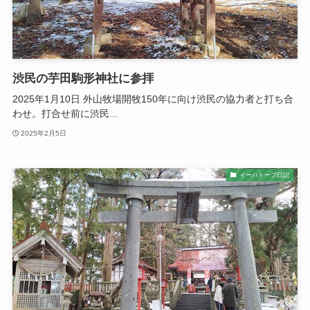
渋民の芋田駒形神社に参拝
2025年1月10日 外山牧場開牧150年に向け渋民の協力者と打ち合
わせ。打合せ前に渋民...
2025年2月5日
イーハトーブ日記