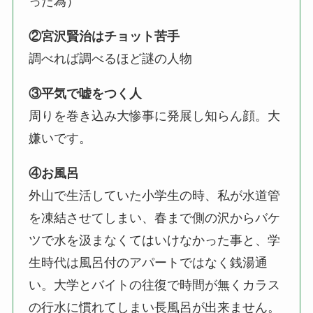
った為）
②宮沢賢治はチョット苦手
調べれば調べるほど謎の人物
③平気で嘘をつく人
周りを巻き込み大惨事に発展し知らん顔。大
嫌いです。
④お風呂
外山で生活していた小学生の時、私が水道管
を凍結させてしまい、春まで側の沢からバケ
ツで水を汲まなくてはいけなかった事と、学
生時代は風呂付のアパートではなく銭湯通
い。大学とバイトの往復で時間が無くカラス
の行水に慣れてしまい長風呂が出来ません。