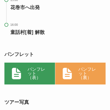
15:00
花巻市へ出発
16:00
童話村[着] 解散
パンフレット
パンフレ
パンフレ
ット
ット
（表）
（裏）
ツアー写真