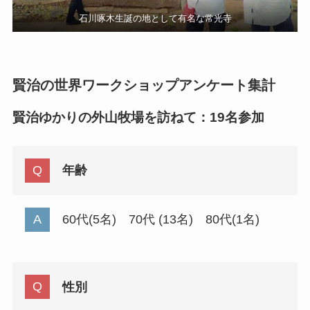
石川啄木生誕の地として有名な常光寺
賢治の世界ワークショップアンケート集計
賢治ゆかりの外山牧場を訪ねて：19名参加
年齢
60代(5名) 70代 (13名) 80代(1名)
性別