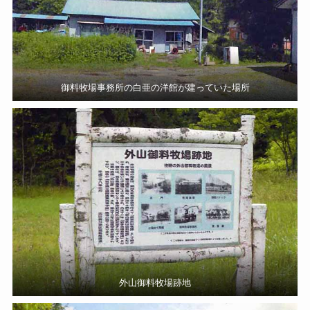
御料牧場事務所の白亜の洋館が建っていた場所
外山御料牧場跡地