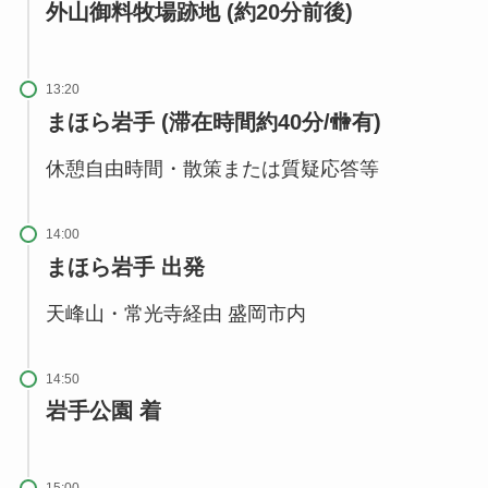
外山御料牧場跡地 (約20分前後)
13:20
まほら岩手 (滞在時間約40分/🚻有)
休憩自由時間・散策または質疑応答等
14:00
まほら岩手 出発
天峰山・常光寺経由 盛岡市内
14:50
岩手公園 着