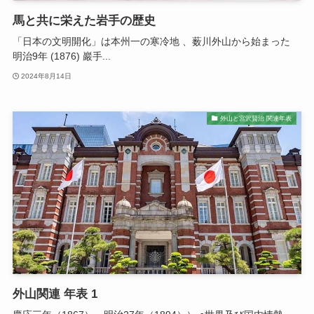
馬と共に栄えた岩手の歴史
「日本の文明開化」は本州一の寒冷地 、薮川外山から始まった
明治9年 (1876) 巖手...
2024年8月14日
外山と宮沢賢治 関連年表
外山関連 年表 1