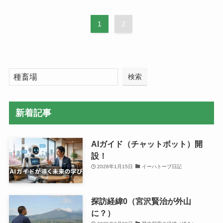
1
2
検索
新着記事
AIガイド（チャットボット）開
設！
2026年1月15日
イーハトーブ日記
探訪経緯0（宮沢賢治が外山
に？）