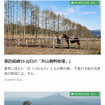
歴史探索の経緯（続き）
探訪経緯15-2(幻の「外山御料牧場」)
夏草に消えた「兵（つわもの）どもが夢の跡」 千葉の下総や北海
道の新冠には、今も...
2025年7月1日
歴史探索の経緯（続き）