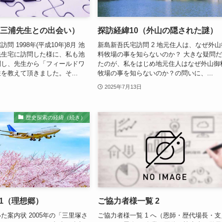
（三浦先生との出会い）
探訪経緯10（外山の隠された謎）
問 1998年(平成10年)8月 池
新島新吾氏宅訪問 2 地元住人は、なぜ外山
先生宅に訪問した様に、私も池
料牧場の事を知らないのか？ 大きな疑問
問し、先生から「フィールドワ
たのが、私をはじめ地元住人はなぜ外山御
を教えて頂きました。そ...
牧場の事を知らないのか？の問いに、...
2025年7月13日
歴史探索の経緯（続き）
-1（理想郷）
ご協力者様一覧 2
た案内状 2005年の「三里塚さ
ご協力者様一覧 1 へ（恩師・歴代場長・支