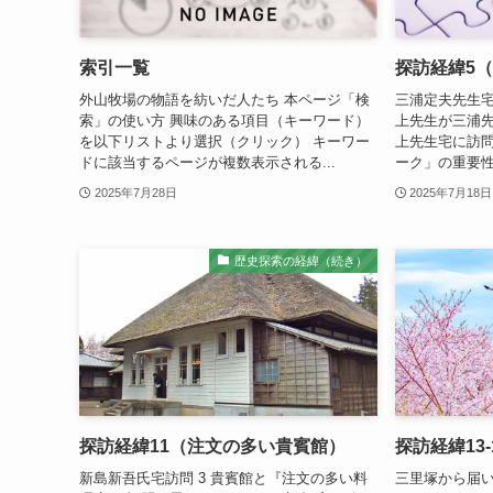
索引一覧
探訪経緯5
外山牧場の物語を紡いだ人たち 本ページ「検
三浦定夫先生宅訪
索」の使い方 興味のある項目（キーワード）
上先生が三浦
を以下リストより選択（クリック） キーワー
上先生宅に訪
ドに該当するページが複数表示される...
ーク」の重要性
2025年7月28日
2025年7月18日
歴史探索の経緯（続き）
探訪経緯11（注文の多い貴賓館）
探訪経緯13
新島新吾氏宅訪問 3 貴賓館と『注文の多い料
三里塚から届い