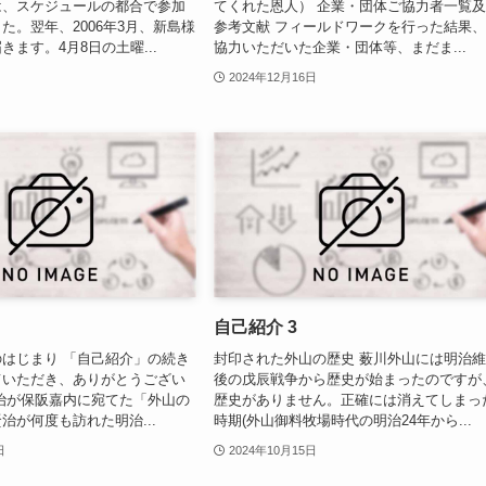
は、スケジュールの都合で参加
てくれた恩人） 企業・団体ご協力者一覧
た。翌年、2006年3月、新島様
参考文献 フィールドワークを行った結果
ます。4月8日の土曜...
協力いただいた企業・団体等、まだま...
2024年12月16日
自己紹介 3
はじまり 「自己紹介」の続き
封印された外山の歴史 薮川外山には明治
ていただき、ありがとうござい
後の戊辰戦争から歴史が始まったのですが
治が保阪嘉内に宛てた「外山の
歴史がありません。正確には消えてしまっ
治が何度も訪れた明治...
時期(外山御料牧場時代の明治24年から...
日
2024年10月15日