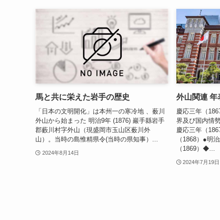
馬と共に栄えた岩手の歴史
外山関連 年表
「日本の文明開化」は本州一の寒冷地 、薮川
慶応三年（186
外山から始まった 明治9年 (1876) 巖手縣岩手
界及び国内情
郡藪川村字外山（現盛岡市玉山区薮川外
慶応三年（18
山）。当時の島惟精県令(当時の県知事）...
（1868）●明
（1869）◆...
2024年8月14日
2024年7月19日