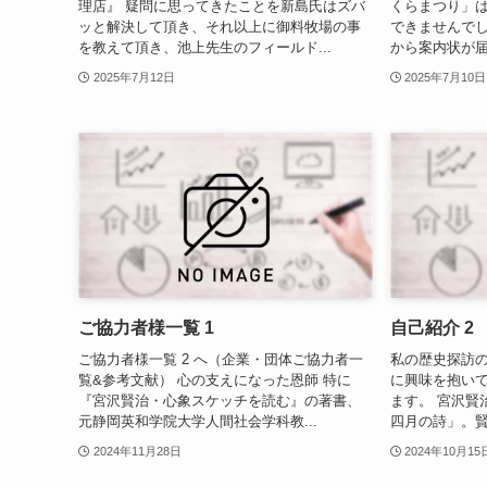
理店』 疑問に思ってきたことを新島氏はズバ
くらまつり」
ッと解決して頂き、それ以上に御料牧場の事
できませんでし
を教えて頂き、池上先生のフィールド...
から案内状が届き
2025年7月12日
2025年7月10日
ご協力者様一覧 1
自己紹介 2
ご協力者様一覧 2 へ（企業・団体ご協力者一
私の歴史探訪の
覧&参考文献） 心の支えになった恩師 特に
に興味を抱い
『宮沢賢治・心象スケッチを読む』の著書、
ます。 宮沢賢
元静岡英和学院大学人間社会学科教...
四月の詩」。賢
2024年11月28日
2024年10月15