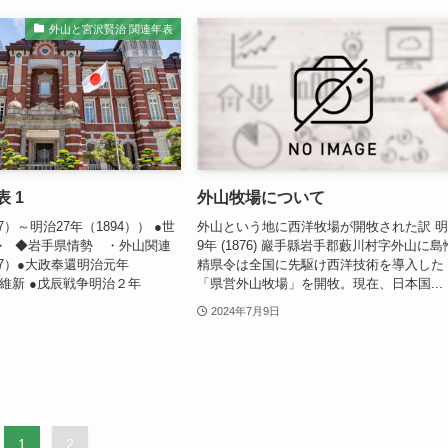
外山と宮沢賢治 関連年表
 1
外山牧場について
7）～明治27年（1894）） ●世
外山という地に西洋牧場が開牧された訳 
勢 ◆岩手県情勢 ・外山関連
9年 (1876) 巖手縣岩手郡藪川村字外山に島
67）●大政奉還明治元年
精県令は全国に先駆け西洋技術を導入した
治維新 ●戊辰戦争明治２年
「県営外山牧場」を開牧。現在、日本国...
2024年7月9日
1
2