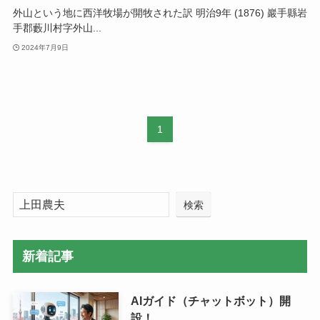
外山という地に西洋牧場が開牧された訳 明治9年 (1876) 巖手縣岩
手郡藪川村字外山...
2024年7月9日
1
検索
新着記事
AIガイド（チャットボット）開
設！